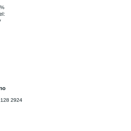
0%
el:
y
no
9128 2924