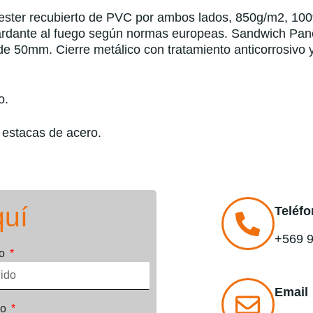
lyester recubierto de PVC por ambos lados, 850g/m2, 10
etardante al fuego según normas europeas. Sandwich Pan
 de 50mm. Cierre metálico con tratamiento anticorrosivo 
o.
 estacas de acero.
quí
Teléfo
+569 
do
Email
no