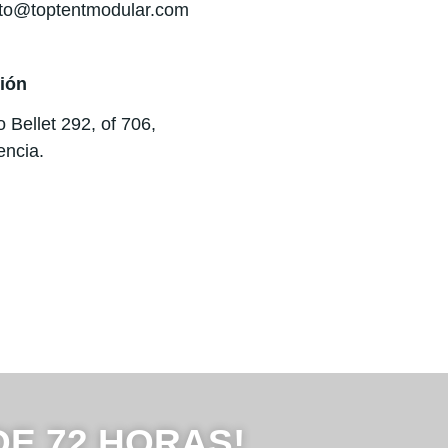
to@toptentmodular.com
ión
 Bellet 292, of 706,
encia.
 DE 72 HORAS!