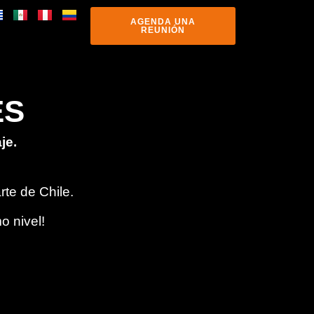
AGENDA UNA
REUNIÓN
ES
je.
te de Chile.
o nivel!