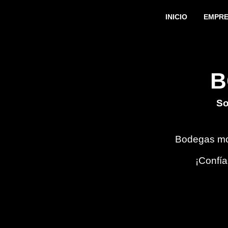
INICIO
EMPR
Carpas Industrial
B
So
Bodegas mod
¡Confía