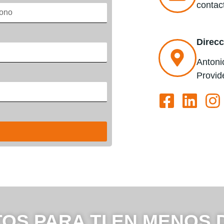
contac
Direcc
Antonio
Provid
STOS PARA TI EN MENOS