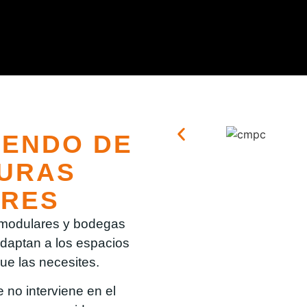
IENDO DE
URAS
RES
s modulares y bodegas
 adaptan a los espacios
que las necesites.
 no interviene en el