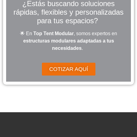
¿Estás buscando soluciones
rápidas, flexibles y personalizadas
para tus espacios?
🌟 En
Top Tent Modular
, somos expertos en
estructuras modulares adaptadas a tus
necesidades
.
COTIZAR AQUÍ